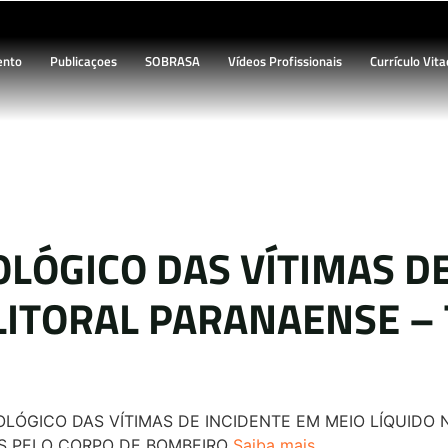
ento
Publicaçoes
SOBRASA
Vídeos Profissionais
Currículo Vita
tigos e Monografias
OLÓGICO DAS VÍTIMAS D
LITORAL PARANAENSE – 
IOLÓGICO DAS VÍTIMAS DE INCIDENTE EM MEIO LÍQUID
S PELO CORPO DE BOMBEIRO
Saiba mais...