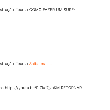
 #instrução #curso COMO FAZER UM SURF-
nstrução #curso
Saiba mais...
a
so https://youtu.be/RIZke7_vhKM RETORNAR