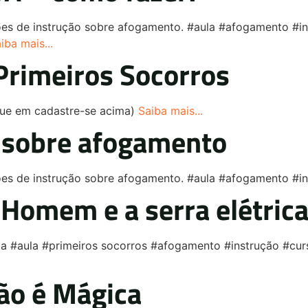
ações de instrução sobre afogamento. #aula #afogamento
iba mais...
Primeiros Socorros
ique em cadastre-se acima)
Saiba mais...
s sobre afogamento
ões de instrução sobre afogamento. #aula #afogamento #i
Homem e a serra elétric
 #aula #primeiros socorros #afogamento #instrução #cur
ão é Mágica