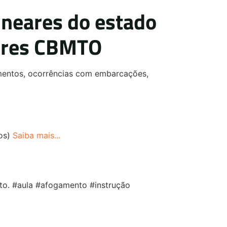
lneares do estado
oares CBMTO
amentos, ocorrências com embarcações,
os)
Saiba mais...
to. #aula #afogamento #instrução