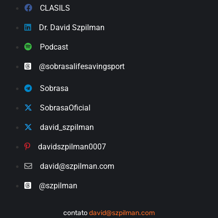
CLASILS
Dr. David Szpilman
Podcast
@sobrasalifesavingsport
Sobrasa
SobrasaOficial
david_szpilman
davidszpilman0007
david@szpilman.com
@szpilman
contato
david@szpilman.com