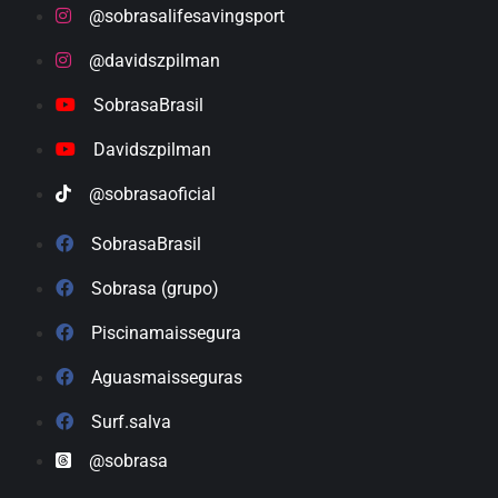
@sobrasalifesavingsport
@davidszpilman
SobrasaBrasil
Davidszpilman
@sobrasaoficial
SobrasaBrasil
Sobrasa (grupo)
Piscinamaissegura
Aguasmaisseguras
Surf.salva
@sobrasa