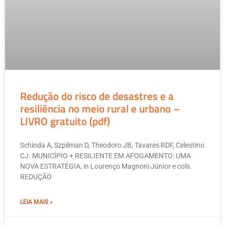
Redução do risco de desastres e a
resiliência no meio rural e urbano –
LIVRO gratuito (pdf)
Schinda A, Szpilman D, Theodoro JB, Tavares RDF, Celestino
CJ. MUNICÍPIO + RESILIENTE EM AFOGAMENTO: UMA
NOVA ESTRATÉGIA, in Lourenço Magnoni Júnior e cols.
REDUÇÃO
LEIA MAIS »