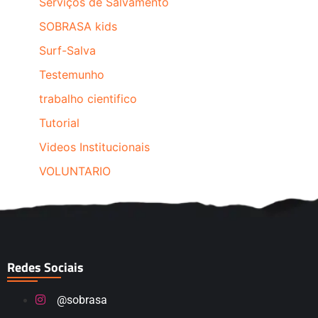
Serviços de Salvamento
SOBRASA kids
Surf-Salva
Testemunho
trabalho cientifico
Tutorial
Videos Institucionais
VOLUNTARIO
Redes Sociais
@sobrasa