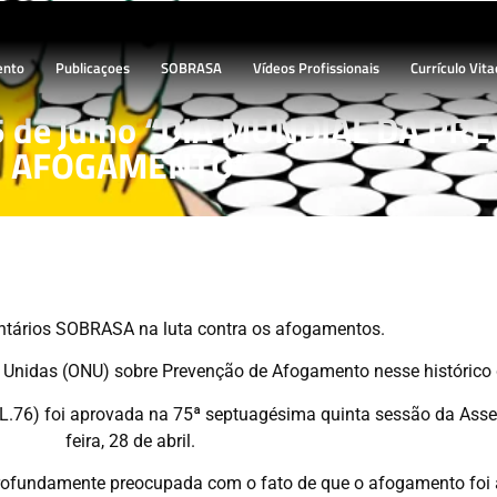
ento
Publicaçoes
SOBRASA
Vídeos Profissionais
Currículo Vita
25 de julho “DIA MUNDIAL DA P
AFOGAMENTO”
untários SOBRASA na luta contra os afogamentos.
idas (ONU) sobre Prevenção de Afogamento nesse histórico de
 L.76) foi aprovada na 75ª septuagésima quinta sessão da Ass
feira, 28 de abril.
profundamente preocupada com o fato de que o afogamento foi 