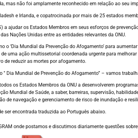
ada, mas não foi amplamente reconhecido em relação ao seu im
ladesh e Irlanda, e copatrocinada por mais de 25 estados memb
) a ajudar os Estados Membros em seus esforços de prevenção
 das Nações Unidas entre as entidades relevantes da ONU.
mo o ‘Dia Mundial da Prevenção do Afogamento’ para aumentar 
 de uma ação multissetorial coordenada urgente para melhorar
vo de reduzir as mortes por afogamento.
o ′′ Dia Mundial de Prevenção do Afogamento” – vamos trabalh
va todos os Estados Membros da ONU a desenvolverem program
o Mundial de Saúde, a saber, barreiras, supervisão, habilidad
o de navegação e gerenciamento de risco de inundação e resili
e ser encontrada traduzida ao Português abaixo.
RAM onde postamos e discutimos diariamente questões sobre