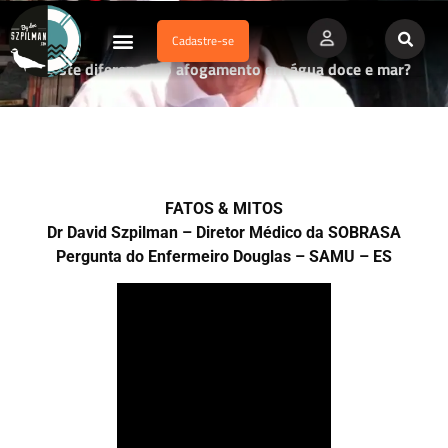
Cadastre-se
Dados Afogamento
Vídeos Profissionais
Currículo Vitae
Existe diferença do afogamento em água doce e mar?
FATOS & MITOS
Dr David Szpilman – Diretor Médico da SOBRASA
Pergunta do Enfermeiro Douglas – SAMU – ES