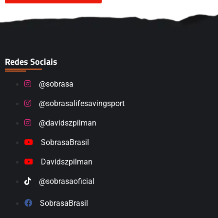
Redes Sociais
@sobrasa
@sobrasalifesavingsport
@davidszpilman
SobrasaBrasil
Davidszpilman
@sobrasaoficial
SobrasaBrasil