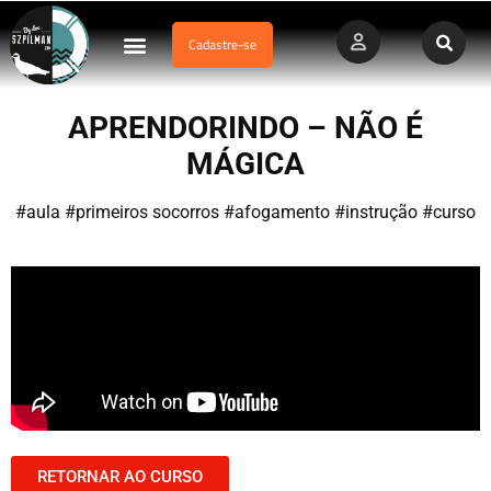
Cadastre-se
Dados Afogamento
Vídeos Profissionais
Currículo Vitae
APRENDORINDO – NÃO É
MÁGICA
#aula #primeiros socorros #afogamento #instrução #curso
RETORNAR AO CURSO