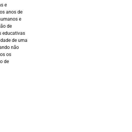
as e
 os anos de
 humanos e
ção de
s educativas
sidade de uma
sando não
dos os
ão de