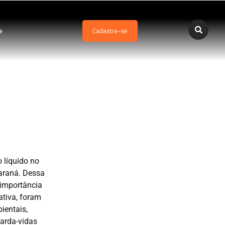
e
Cadastre-se
o líquido no
Paraná. Dessa
 importância
ativa, foram
ientais,
uarda-vidas