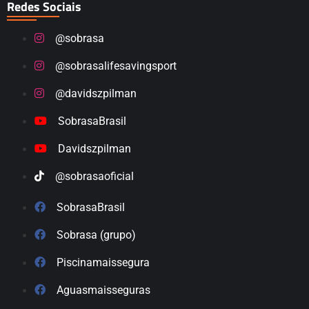
Redes Sociais
@sobrasa
@sobrasalifesavingsport
@davidszpilman
SobrasaBrasil
Davidszpilman
@sobrasaoficial
SobrasaBrasil
Sobrasa (grupo)
Piscinamaissegura
Aguasmaisseguras