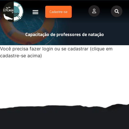
Cadastre-se
Dados Afogamento
Vídeos Profissionais
Currículo Vitae
Capacitação de professores de natação
Você precisa fazer login ou se cadastrar (clique em
cadastre-se acima)