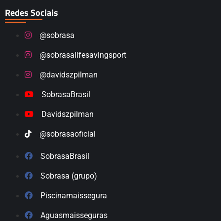
Redes Sociais
@sobrasa
@sobrasalifesavingsport
@davidszpilman
SobrasaBrasil
Davidszpilman
@sobrasaoficial
SobrasaBrasil
Sobrasa (grupo)
Piscinamaissegura
Aguasmaisseguras