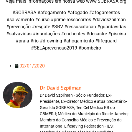
Veja mais informações em nossa web www.SOBRASA.org
#SOBRASA #afogamento #afogado #afogamentos
#salvamento #curso #primeirossocorros #davidszpilman
#prevenção #resgate #SBV #ressuscitacao #guardavidas
#salvavidas #inundações #enchentes #desastre #piscina
#praia #rio #drowning #ahogamiento #lifeguard
#SELAprevencao2019 #bombeiro
02/01/2020
Dr David Szpilman
Dr David Szpilman - Sócio Fundador, Ex-
Presidente, Ex-Diretor Médico e atual Secretário-
Geral da SOBRASA; Ten Cel Médico RR do
CBMERJ; Médico do Município do Rio de Janeiro;
Membro do Conselho Médico e Prevenção da
International Lifesaving Federation - ILS;