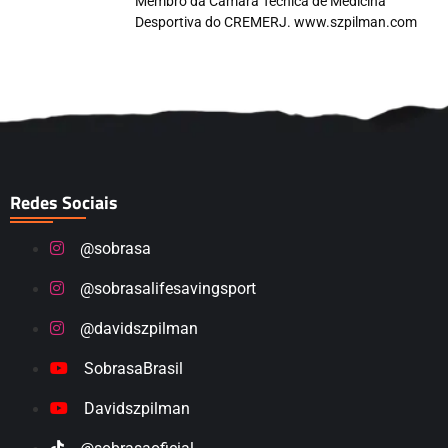
Membro da Câmara Técnica de Medicina
Desportiva do CREMERJ. www.szpilman.com
Redes Sociais
@sobrasa
@sobrasalifesavingsport
@davidszpilman
SobrasaBrasil
Davidszpilman