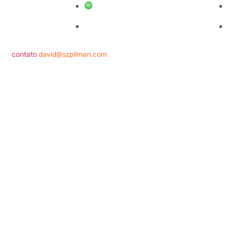
Podcast
@sobrasalifesavingsport
contato
david@szpilman.com