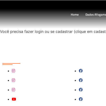
Home
Dados Afogam
Você precisa fazer login ou se cadastrar (clique em cadas
Redes Sociais
@sobrasa
SobrasaBra
@sobrasalifesavingsport
Sobrasa (g
@davidszpilman
Piscinamai
SobrasaBrasil
Aguasmais