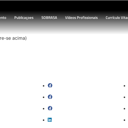
ento
Publicaçoes
SOBRASA
Vídeos Profissionais
Currículo Vita
tre-se acima)
sil
Sobrasalifesavingsport
rupo)
David-Szpilman
ssegura
CLASILS
seguras
Dr. David Szpilman