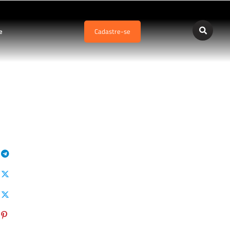
e
Cadastre-se
Sobrasa
SobrasaOficial
david_szpilman
davidszpilman0007