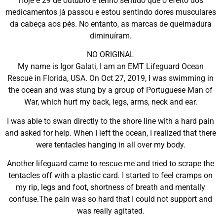
Hoje é 29 de outubro e tenho sentido que o efeito dos
medicamentos já passou e estou sentindo dores musculares
da cabeça aos pés. No entanto, as marcas de queimadura
diminuíram.
NO ORIGINAL
My name is Igor Galati, I am an EMT Lifeguard Ocean
Rescue in Florida, USA. On Oct 27, 2019, I was swimming in
the ocean and was stung by a group of Portuguese Man of
War, which hurt my back, legs, arms, neck and ear.
I was able to swan directly to the shore line with a hard pain
and asked for help. When I left the ocean, I realized that there
were tentacles hanging in all over my body.
Another lifeguard came to rescue me and tried to scrape the
tentacles off with a plastic card. I started to feel cramps on
my rip, legs and foot, shortness of breath and mentally
confuse.The pain was so hard that I could not support and
was really agitated.