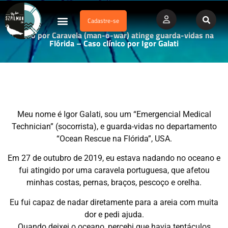
Cadastre-se
Dados Afogamento
Vídeos Profissionais
Currículo Vitae
Lesão por Caravela (man-o-war) atinge guarda-vidas na
Flórida – Caso clínico por Igor Galati
Meu nome é Igor Galati, sou um “Emergencial Medical
Technician” (socorrista), e guarda-vidas no departamento
“Ocean Rescue na Flórida”, USA.
Em 27 de outubro de 2019, eu estava nadando no oceano e
fui atingido por uma caravela portuguesa, que afetou
minhas costas, pernas, braços, pescoço e orelha.
Eu fui capaz de nadar diretamente para a areia com muita
dor e pedi ajuda.
Quando deixei o oceano, percebi que havia tentáculos