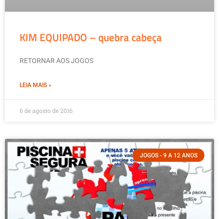
KIM EQUIPADO – quebra cabeça
RETORNAR AOS JOGOS
LEIA MAIS »
6 de agosto de 2016
JOGOS - 9 A 12 ANOS