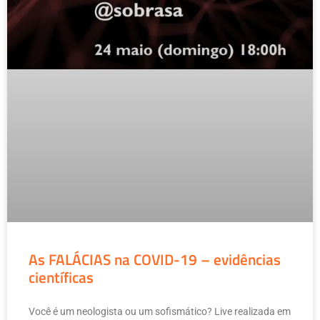
As FALÁCIAS na COVID-19 – evidências
científicas
Você é um neologista ou um sofismático? Live realizada em