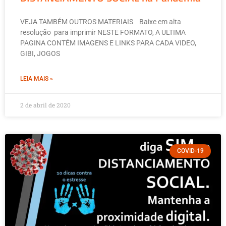
VEJA TAMBÉM OUTROS MATERIAIS Baixe em alta
resolução para imprimir NESTE FORMATO, A ULTIMA
PAGINA CONTÉM IMAGENS E LINKS PARA CADA VIDEO,
GIBI, JOGOS
LEIA MAIS »
2 de abril de 2020
COVID-19