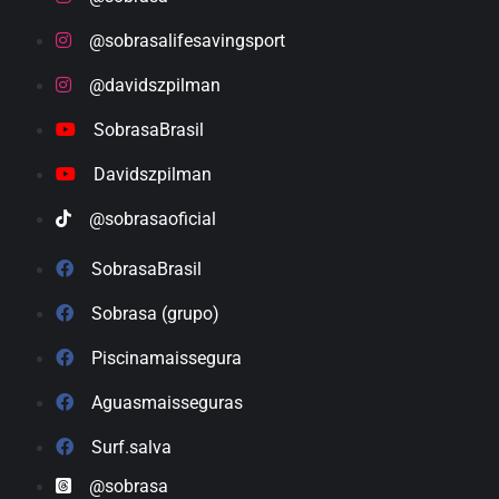
@sobrasalifesavingsport
@davidszpilman
SobrasaBrasil
Davidszpilman
@sobrasaoficial
SobrasaBrasil
Sobrasa (grupo)
Piscinamaissegura
Aguasmaisseguras
Surf.salva
@sobrasa