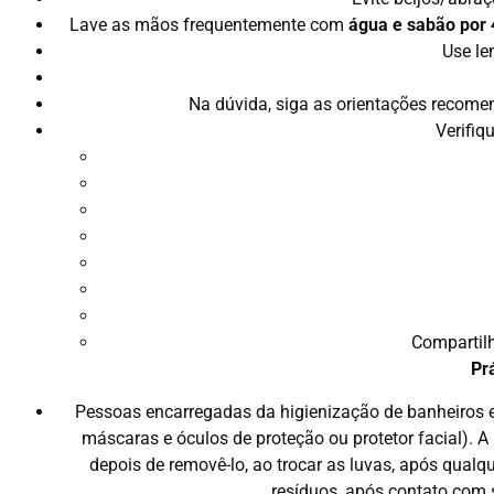
Lave as mãos frequentemente com
água e sabão por 
Use le
Na dúvida, siga as orientações recomen
Verifiq
Compartilh
Pr
Pessoas encarregadas da higienização de banheiros e
máscaras e óculos de proteção ou protetor facial). 
depois de removê-lo, ao trocar as luvas, após qual
resíduos, após contato com s