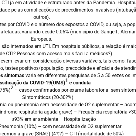
m CTI já em atividade e estruturado antes da Pandemia. Hospi
dade pelas complicações de procedimentos invasivos (intubaçã
outros).
es por COVID e o número dos expostos a COVID, ou seja, a popu
afetadas, variando desde 0.06% (município de Gangelt , Alema
Europeus.
 são internados em UTI. Em hospitais públicos, a relação é ma
 de CTI? Pessoas com acesso mais fácil a médicos?).
devem levar em consideração diversas variáveis, tais como: fa
, testes positivos/população, precocidade e eficácia de atend
os sintomas
varia em diferentes pesquisas de 5 a 50 vezes os i
1
ssificação da COVID-19(OMS)
e conduta
2
 75%)
– casos confirmados por exame laboratorial sem sintom
Sintomáticos (20-30?%)
nia ou pneumonia sem necessidade de O2 suplementar – ac
drome respiratória aguda grave) – Frequência respiratória >3
≤93% em ar ambiente – Hospitalização
Pneumonia (10%) – com necessidade de O2 suplementar
neumonia grave (SRAG) (4%?) – CTI (mortalidade de 50%)