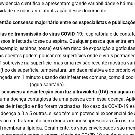
 evidencia cientifica e apresentam grande variabilidade e há mu
sidade de constante atualização desse documento.
tão consenso majoritário entre os especialistas e publicaçõ
vias de transmissão do vírus COVID-19
: respiratória e de contat
soa infectada tosse ou espirra. Qualquer pessoa que entra e
xemplo, espirros, tosse) está em risco de exposição a gotículas 
oas doentes podem pousar em superfícies onde o vírus permanece
sobrevive na superfície, mas uma revisão recente mostrou vari
(tipo de superfície, temperatura, umidade relativa e do próprio
cançada em 1 minuto usando desinfetantes comuns, como álcool 
(água sanitária).
sensíveis a desinfecção com luz ultravioleta (UV) em águas n
uma doença contagiosa de uma pessoa com essa doença. Apli
es de infecção e não foram vacinadas. No caso da COVID-19 es
 doença a 3 a 5 outras, e isso têm um potencial exponencial de 
as ou em tratamento com drogas imunossupressoras são os mai
 membrana lipídica. Geralmente, os vírus envelopados são meno