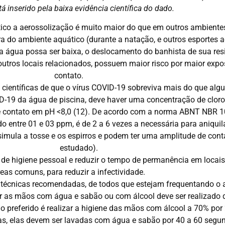
stá inserido pela baixa evidência científica do dado.
ico a aerossolização é muito maior do que em outros ambiente
ra do ambiente aquático (durante a natação, e outros esportes 
 na água possa ser baixa, o deslocamento do banhista de sua re
utros locais relacionados, possuem maior risco por maior expos
contato.
 científicas de que o vírus COVID-19 sobreviva mais do que alg
-19 da água de piscina, deve haver uma concentração de cloro 
 contato em pH <8,0 (12). De acordo com a norma ABNT NBR 10
o entre 01 e 03 ppm, é de 2 a 6 vezes a necessária para aniquil
simula a tosse e os espirros e podem ter uma amplitude de con
estudado).
de higiene pessoal e reduzir o tempo de permanência em locais
eas comuns, para reduzir a infectividade.
 técnicas recomendadas, de todos que estejam frequentando o 
r as mãos com água e sabão ou com álcool deve ser realizado
o preferido é realizar a higiene das mãos com álcool a 70% po
as, elas devem ser lavadas com água e sabão por 40 a 60 segu