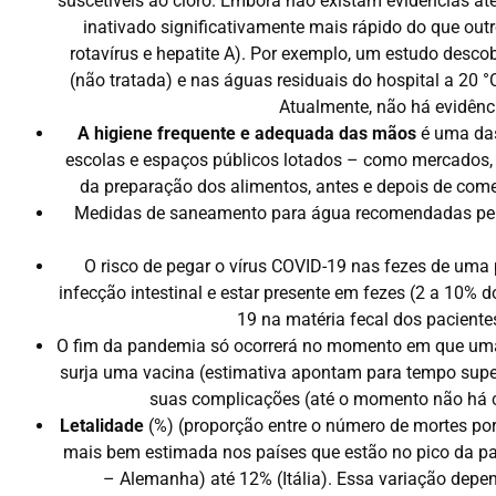
suscetíveis ao cloro. Embora não existam evidências at
inativado significativamente mais rápido do que out
rotavírus e hepatite A). Por exemplo, um estudo desco
(não tratada) e nas águas residuais do hospital a 20 °
Atualmente, não há evidênc
A higiene frequente e adequada das mãos
é uma das
escolas e espaços públicos lotados – como mercados, 
da preparação dos alimentos, antes e depois de comer
Medidas de saneamento para água recomendadas pela 
O risco de pegar o vírus COVID-19 nas fezes de uma 
infecção intestinal e estar presente em fezes (2 a 10%
19 na matéria fecal dos paciente
O fim da pandemia só ocorrerá no momento em que uma 
surja uma vacina (estimativa apontam para tempo super
suas complicações (até o momento não há 
Letalidade
(%) (proporção entre o número de mortes por
mais bem estimada nos países que estão no pico da p
– Alemanha) até 12% (Itália). Essa variação depe