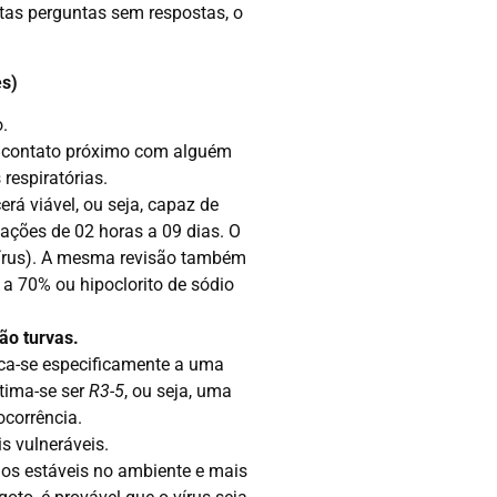
itas perguntas sem respostas, o
es)
o.
m contato próximo com alguém
respiratórias.
rá viável, ou seja, capaz de
ações de 02 horas a 09 dias. O
 vírus). A mesma revisão também
a 70% ou hipoclorito de sódio
ão turvas.
ca-se especificamente a uma
tima-se ser
R3-5
, ou seja, uma
ocorrência.
s vulneráveis.
s estáveis ​​no ambiente e mais