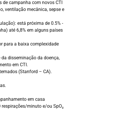
tais de campanha com novos CTI
o, ventilação mecânica, sepse e
lação): está próxima de 0.5% -
nha) até 6,8% em alguns países
ior para a baixa complexidade
se da disseminação da doença,
imento em CTI.
nternados (Stanford – CA).
as.
ompanhamento em casa
0 respirações/minuto e/ou SpO₂