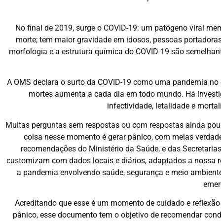
No final de 2019, surge o COVID-19: um patógeno viral me
morte; tem maior gravidade em idosos, pessoas portadoras
morfologia e a estrutura química do COVID-19 são semelha
A OMS declara o surto da COVID-19 como uma pandemia no di
mortes aumenta a cada dia em todo mundo. Há investig
infectividade, letalidade e mort
Muitas perguntas sem respostas ou com respostas ainda pouc
coisa nesse momento é gerar pânico, com meias verdades
recomendações do Ministério da Saúde, e das Secretaria
customizam com dados locais e diários, adaptados a nossa real
a pandemia envolvendo saúde, segurança e meio ambiente
emerg
Acreditando que esse é um momento de cuidado e reflexão 
pânico, esse documento tem o objetivo de recomendar con