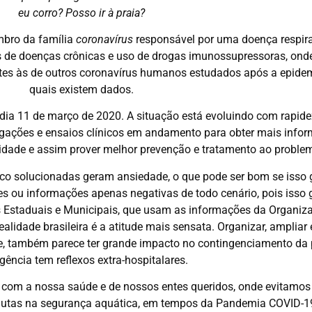
eu corro? Posso ir à praia?
mbro da família
coronavírus
responsável por uma doença respira
 de doenças crônicas e uso de drogas imunossupressoras, onde
ntes às de outros coronavírus humanos estudados após a epide
quais existem dados.
a 11 de março de 2020. A situação está evoluindo com rapidez
ações e ensaios clínicos em andamento para obter mais inform
alidade e assim prover melhor prevenção e tratamento ao proble
o solucionadas geram ansiedade, o que pode ser bom se isso ge
 ou informações apenas negativas de todo cenário, pois isso g
s Estaduais e Municipais, que usam as informações da Organiz
idade brasileira é a atitude mais sensata. Organizar, ampliar 
, também parece ter grande impacto no contingenciamento da
ência tem reflexos extra-hospitalares.
com a nossa saúde e de nossos entes queridos, onde evitamos 
dutas na segurança aquática, em tempos da Pandemia COVID-1