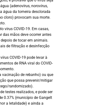
to, é provável que o vírus seja
água (adenovírus, norovírus,
na água da torneira desclorada
omo cloro) provocam sua morte.
oto.
lo vírus COVID-19. Em casas,
ar das mãos deve ocorrer antes
e depois de tocar em animais.
s de filtração e desinfecção
 vírus COVID-19 pode levar à
agmentos de RNA viral do COVID-
 momento.
a vacinação de rebanho) ou que
ção que possa prevenir/mitigar
cego/randomizado).
e testes realizados, e pode ser
e 0.37% (município de Gangelt
r a letalidade) e ainda a