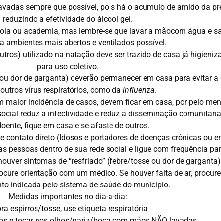
avadas sempre que possível, pois há o acumulo de amido da pr
reduzindo a efetividade do álcool gel.
escola ou academia, mas lembre-se que lavar a mãocom água e s
 ambientes mais abertos e ventilados possível.
tros) utilizado na natação deve ser trazido de casa já higieniz
para uso coletivo.
e ou dor de garganta) deverão permanecer em casa para evitar 
 outros vírus respiratórios, como da
influenza
.
 maior incidência de casos, devem ficar em casa, por pelo men
cial reduz a infectividade e reduz a disseminação comunitári
oente, fique em casa e se afaste de outros.
e contato direto (Idosos e portadores de doenças crônicas ou 
 pessoas dentro de sua rede social e ligue com frequência pa
uver sintomas de “resfriado” (febre/tosse ou dor de garganta)
ocure orientação com um médico. Se houver falta de ar, procure 
to indicada pelo sistema de saúde do município.
Medidas importantes no dia-a-dia:
ra espirros/tosse, use etiqueta respiratória
ços e tocar nos olhos/nariz/boca com mãos NÃO lavadas.