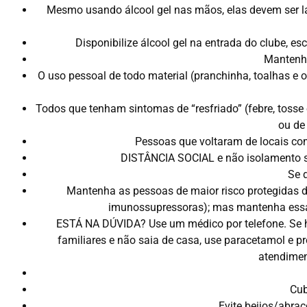
Mesmo usando álcool gel nas mãos, elas devem ser l
Disponibilize álcool gel na entrada do clube, 
Mantenha
O uso pessoal de todo material (pranchinha, toalhas e ou
Todos que tenham sintomas de “resfriado” (febre, toss
ou de
Pessoas que voltaram de locais com
DISTÂNCIA SOCIAL e não isolamento so
Se d
Mantenha as pessoas de maior risco protegidas d
imunossupressoras); mas mantenha essas
ESTÁ NA DÚVIDA? Use um médico por telefone. Se ho
familiares e não saia de casa, use paracetamol e pr
atendimen
Cub
Evite beijos/abra