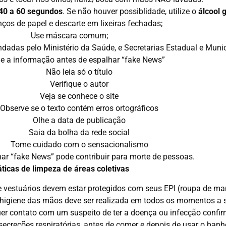
40 a 60 segundos
. Se não houver possiblidade, utilize o
álcool 
nços de papel e descarte em lixeiras fechadas;
Use máscara comum;
dadas pelo Ministério da Saúde, e Secretarias Estadual e Muni
ue a informação antes de espalhar “fake News”
Não leia só o título
Verifique o autor
Veja se conhece o site
Observe se o texto contém erros ortográficos
Olhe a data de publicação
Saia da bolha da rede social
Tome cuidado com o sensacionalismo
ar “fake News” pode contribuir para morte de pessoas.
áticas de limpeza de áreas coletivas
 vestuários devem estar protegidos com seus EPI (roupa de man
A higiene das mãos deve ser realizada em todos os momentos a se
quer contato com um suspeito de ter a doença ou infecção conf
ecreções respiratórias, antes de comer e depois de usar o banhe