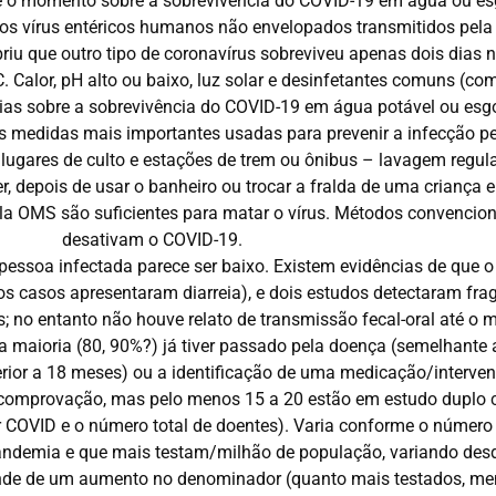
é o momento sobre a sobrevivência do COVID-19 em água ou esgo
ros vírus entéricos humanos não envelopados transmitidos pela 
briu que outro tipo de coronavírus sobreviveu apenas dois dias 
C. Calor, pH alto ou baixo, luz solar e desinfetantes comuns (c
ias sobre a sobrevivência do COVID-19 em água potável ou esg
 medidas mais importantes usadas para prevenir a infecção pe
lugares de culto e estações de trem ou ônibus – lavagem regul
, depois de usar o banheiro ou trocar a fralda de uma criança 
OMS são suficientes para matar o vírus. Métodos convencionai
desativam o COVID-19.
pessoa infectada parece ser baixo. Existem evidências de que o
 dos casos apresentaram diarreia), e dois estudos detectaram fr
s; no entanto não houve relato de transmissão fecal-oral até o
maioria (80, 90%?) já tiver passado pela doença (semelhante 
ior a 18 meses) ou a identificação de uma medicação/interven
comprovação, mas pelo menos 15 a 20 estão em estudo duplo 
 COVID e o número total de doentes). Varia conforme o número d
andemia e que mais testam/milhão de população, variando desd
nde de um aumento no denominador (quanto mais testados, meno