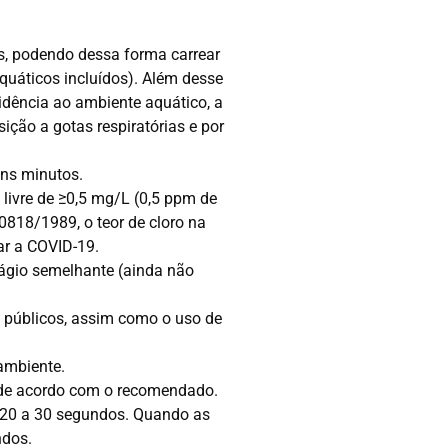
s, podendo dessa forma carrear
aquáticos incluídos). Além desse
sidência ao ambiente aquático, a
ição a gotas respiratórias e por
uns minutos.
livre de ≥0,5 mg/L (0,5 ppm de
818/1989, o teor de cloro na
ar a COVID-19.
tágio semelhante (ainda não
 públicos, assim como o uso de
ambiente.
 de acordo com o recomendado.
r 20 a 30 segundos. Quando as
ndos.