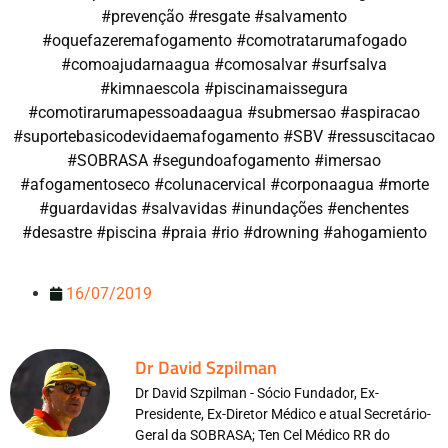
#prevenção #resgate #salvamento
#oquefazeremafogamento #comotratarumafogado
#comoajudarnaagua #comosalvar #surfsalva
#kimnaescola #piscinamaissegura
#comotirarumapessoadaagua #submersao #aspiracao
#suportebasicodevidaemafogamento #SBV #ressuscitacao
#SOBRASA #segundoafogamento #imersao
#afogamentoseco #colunacervical #corponaagua #morte
#guardavidas #salvavidas #inundações #enchentes
#desastre #piscina #praia #rio #drowning #ahogamiento
16/07/2019
Dr David Szpilman
Dr David Szpilman - Sócio Fundador, Ex-
Presidente, Ex-Diretor Médico e atual Secretário-
Geral da SOBRASA; Ten Cel Médico RR do