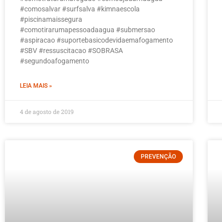
#comosalvar #surfsalva #kimnaescola
#piscinamaissegura
#comotirarumapessoadaagua #submersao
#aspiracao #suportebasicodevidaemafogamento
#SBV #ressuscitacao #SOBRASA
#segundoafogamento
LEIA MAIS »
4 de agosto de 2019
PREVENÇÃO