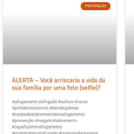
PREVENÇÃO
ALERTA – Você arriscaria a vida da
sua família por uma foto (selfie)?
#afogamento #afogado #sufoco #curso
#primeirossocorros #davidszpilman
#cadeiadesobrevivencianoafogamento
#prevenção #resgate #salvamento
#oquefazeremafogamento
#comotratarumafogado #comoajudarnaagua