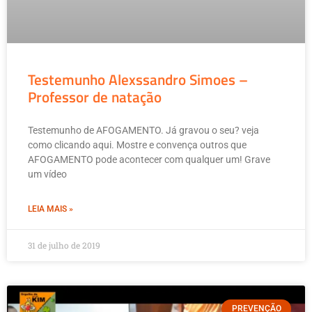
Testemunho Alexssandro Simoes –
Professor de natação
Testemunho de AFOGAMENTO. Já gravou o seu? veja
como clicando aqui. Mostre e convença outros que
AFOGAMENTO pode acontecer com qualquer um! Grave
um vídeo
LEIA MAIS »
31 de julho de 2019
PREVENÇÃO