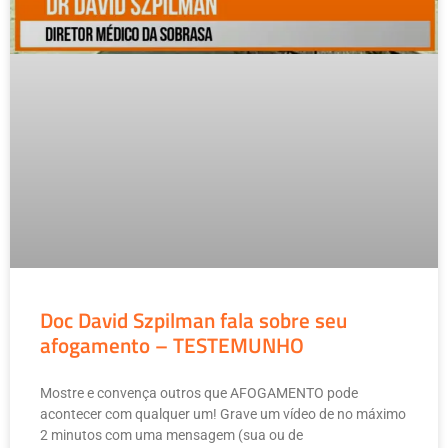
Doc David Szpilman fala sobre seu
afogamento – TESTEMUNHO
Mostre e convença outros que AFOGAMENTO pode
acontecer com qualquer um! Grave um vídeo de no máximo
2 minutos com uma mensagem (sua ou de