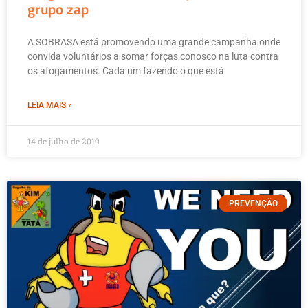
grupo zap
A SOBRASA está promovendo uma grande campanha onde
convida voluntários a somar forças conosco na luta contra
os afogamentos. Cada um fazendo o que está
LEIA MAIS »
14 de julho de 2019
PREVENÇÃO