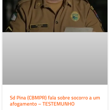
Sd Pina (CBMPR) fala sobre socorro a um
afogamento – TESTEMUNHO