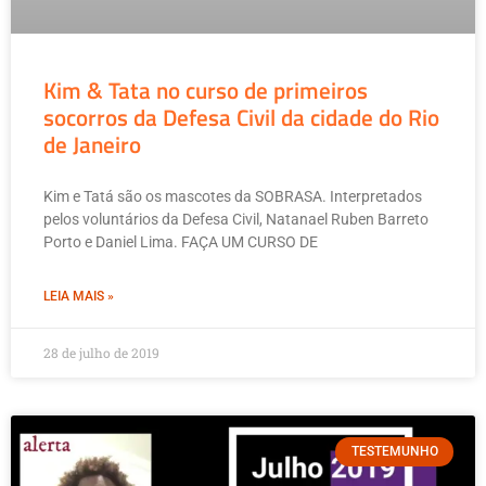
Kim & Tata no curso de primeiros
socorros da Defesa Civil da cidade do Rio
de Janeiro
Kim e Tatá são os mascotes da SOBRASA. Interpretados
pelos voluntários da Defesa Civil, Natanael Ruben Barreto
Porto e Daniel Lima. FAÇA UM CURSO DE
LEIA MAIS »
28 de julho de 2019
TESTEMUNHO