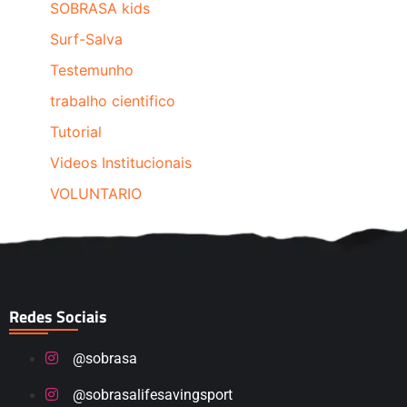
SOBRASA kids
Surf-Salva
Testemunho
trabalho cientifico
Tutorial
Videos Institucionais
VOLUNTARIO
Redes Sociais
@sobrasa
@sobrasalifesavingsport