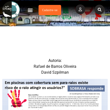
Cadastre-se
Dados Afogamento
Vídeos Profissionais
Currículo Vitae
Raios e Trovões – O que fazer?
Autoria:
Rafael de Barros Oliveira
David Szpilman