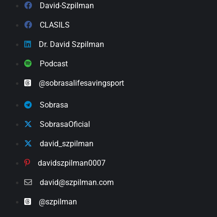
David-Szpilman
CLASILS
Dr. David Szpilman
Podcast
@sobrasalifesavingsport
Sobrasa
SobrasaOficial
david_szpilman
davidszpilman0007
david@szpilman.com
@szpilman