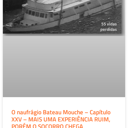
O naufrágio Bateau Mouche – Capítulo
XXV – MAIS UMA EXPERIÊNCIA RUIM,
PORÉM O SOCORRO CHEGA