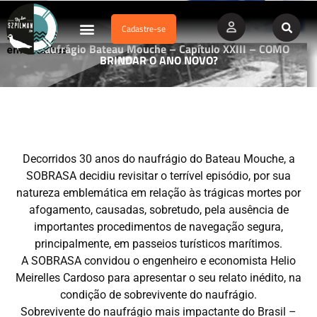
Cadastre-se
Dados Afogamento
Vídeos Profissionais
Currículo Vitae
O naufrágio Bateau Mouche – Capítulo XXIII – COMO
BRINDAR O ANO NOVO?
Decorridos 30 anos do naufrágio do Bateau Mouche, a
SOBRASA decidiu revisitar o terrível episódio, por sua
natureza emblemática em relação às trágicas mortes por
afogamento, causadas, sobretudo, pela ausência de
importantes procedimentos de navegação segura,
principalmente, em passeios turísticos marítimos.
A SOBRASA convidou o engenheiro e economista Helio
Meirelles Cardoso para apresentar o seu relato inédito, na
condição de sobrevivente do naufrágio.
Sobrevivente do naufrágio mais impactante do Brasil –