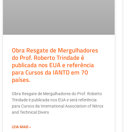
Obra Resgate de Mergulhadores
do Prof. Roberto Trindade é
publicada nos EUA e referência
para Cursos da IANTD em 70
países.
Obra Resgate de Mergulhadores do Prof. Roberto
Trindade é publicada nos EUA e será referência
para Cursos da International Association of Nitrox
and Technical Divers
LEIA MAIS »