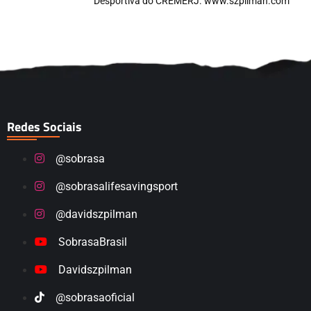
Desportiva do CREMERJ. www.szpilman.com
Redes Sociais
@sobrasa
@sobrasalifesavingsport
@davidszpilman
SobrasaBrasil
Davidszpilman
@sobrasaoficial