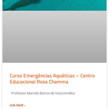
Curso Emergências Aquáticas – Centro
Educacional Rosa Chamma
Professor Marcelo Barros de Vasconcellos
LEIA MAIS »