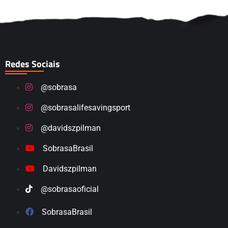
Redes Sociais
@sobrasa
@sobrasalifesavingsport
@davidszpilman
SobrasaBrasil
Davidszpilman
@sobrasaoficial
SobrasaBrasil