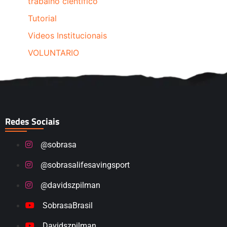
trabalho cientifico
Tutorial
Videos Institucionais
VOLUNTARIO
Redes Sociais
@sobrasa
@sobrasalifesavingsport
@davidszpilman
SobrasaBrasil
Davidszpilman