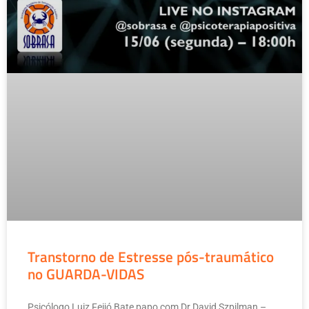
Transtorno de Estresse pós-traumático
no GUARDA-VIDAS
Psicólogo Luiz Feijó Bate papo com Dr David Szpilman –