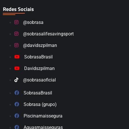
Redes Sociais
@sobrasa
@sobrasalifesavingsport
@davidszpilman
SobrasaBrasil
Davidszpilman
@sobrasaoficial
SobrasaBrasil
Sobrasa (grupo)
Piscinamaissegura
Aguasmaisseguras