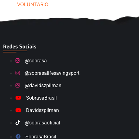
VOLUNTARIO
Redes Sociais
@sobrasa
@sobrasalifesavingsport
@davidszpilman
SobrasaBrasil
Davidszpilman
@sobrasaoficial
SobrasaBrasil