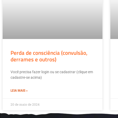
Perda de consciência (convulsão,
derrames e outros)
Você precisa fazer login ou se cadastrar (clique em
cadastre-se acima)
LEIA MAIS »
20 de maio de 2024