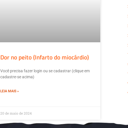
Dor no peito (Infarto do miocárdio)
Você precisa fazer login ou se cadastrar (clique em
cadastre-se acima)
LEIA MAIS »
20 de maio de 2024