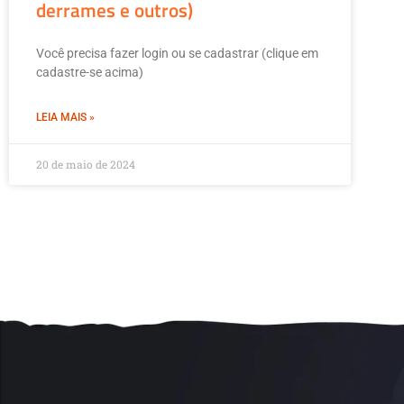
derrames e outros)
Você precisa fazer login ou se cadastrar (clique em
cadastre-se acima)
LEIA MAIS »
20 de maio de 2024