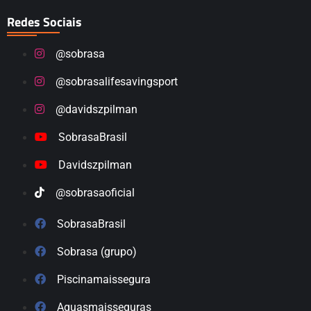
Redes Sociais
@sobrasa
@sobrasalifesavingsport
@davidszpilman
SobrasaBrasil
Davidszpilman
@sobrasaoficial
SobrasaBrasil
Sobrasa (grupo)
Piscinamaissegura
Aguasmaisseguras