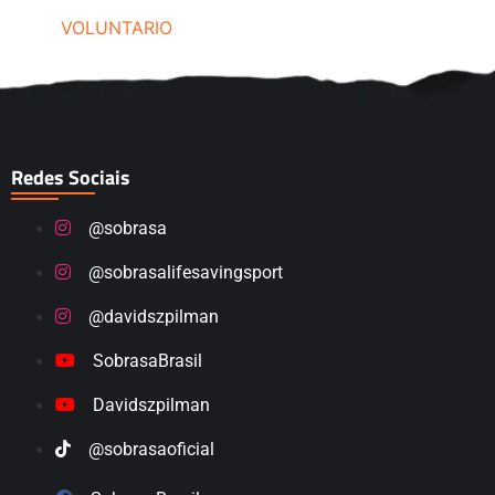
VOLUNTARIO
Redes Sociais
@sobrasa
@sobrasalifesavingsport
@davidszpilman
SobrasaBrasil
Davidszpilman
@sobrasaoficial