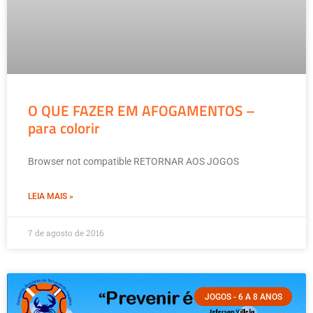
O QUE FAZER EM AFOGAMENTOS –
para colorir
Browser not compatible RETORNAR AOS JOGOS
LEIA MAIS »
7 de agosto de 2016
JOGOS - 6 A 8 ANOS