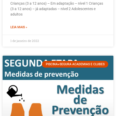
Crianças (3 a 12 anos) – Em adaptação – nível 1 Crianças
(3 a 12 anos) – já adaptadas – nível 2 Adolescentes e
adultos
LEIA MAIS »
1 de janeiro de 2022
PISCINA+SEGURA ACADEMIAS E CLUBES