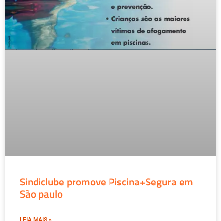
Sindiclube promove Piscina+Segura em
São paulo
LEIA MAIS »