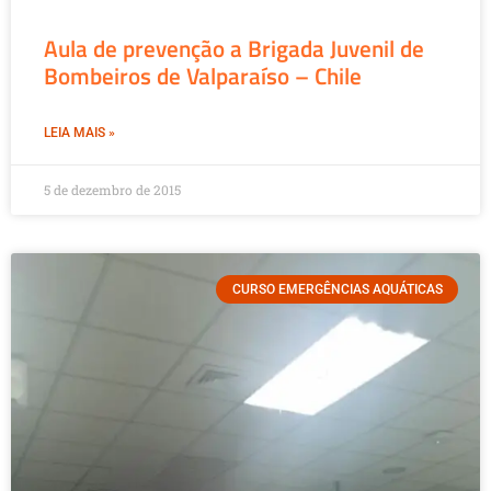
Aula de prevenção a Brigada Juvenil de
Bombeiros de Valparaíso – Chile
LEIA MAIS »
5 de dezembro de 2015
CURSO EMERGÊNCIAS AQUÁTICAS