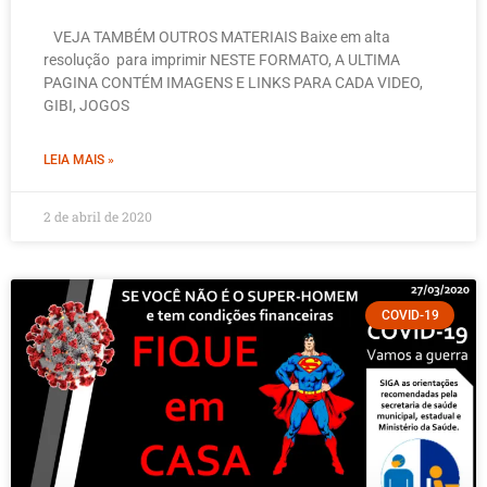
VEJA TAMBÉM OUTROS MATERIAIS Baixe em alta
resolução para imprimir NESTE FORMATO, A ULTIMA
PAGINA CONTÉM IMAGENS E LINKS PARA CADA VIDEO,
GIBI, JOGOS
LEIA MAIS »
2 de abril de 2020
COVID-19