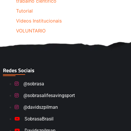
trabalho cientifico
Tutorial
Videos Institucionais
VOLUNTARIO
Redes Sociais
@sobrasa
@sobrasalifesavingsport
@davidszpilman
SobrasaBrasil
Davidszpilman