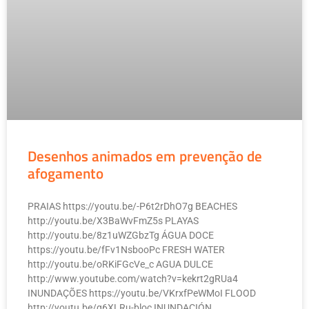
Desenhos animados em prevenção de
afogamento
PRAIAS https://youtu.be/-P6t2rDhO7g BEACHES
http://youtu.be/X3BaWvFmZ5s PLAYAS
http://youtu.be/8z1uWZGbzTg ÁGUA DOCE
https://youtu.be/fFv1NsbooPc FRESH WATER
http://youtu.be/oRKiFGcVe_c AGUA DULCE
http://www.youtube.com/watch?v=kekrt2gRUa4
INUNDAÇÕES https://youtu.be/VKrxfPeWMoI FLOOD
http://youtu.be/g6XLRu-bloc INUNDACIÓN