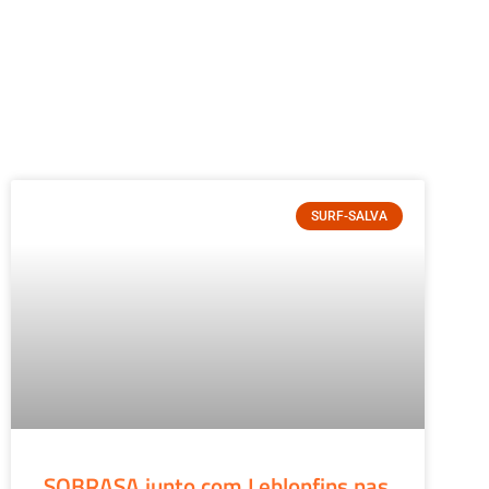
SURF-SALVA
SOBRASA junto com Leblonfins nas