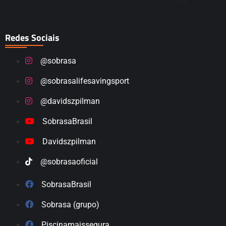
Redes Sociais
@sobrasa
@sobrasalifesavingsport
@davidszpilman
SobrasaBrasil
Davidszpilman
@sobrasaoficial
SobrasaBrasil
Sobrasa (grupo)
Piscinamaissegura