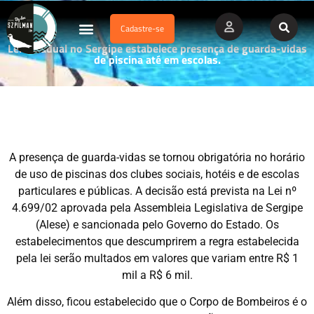
Cadastre-se
Dados Afogamento
Vídeos Profissionais
Currículo Vitae
Lei Estadual no Sergipe estabelece presença de guarda-vidas
de piscina até em escolas.
A presença de guarda-vidas se tornou obrigatória no horário
de uso de piscinas dos clubes sociais, hotéis e de escolas
particulares e públicas. A decisão está prevista na Lei nº
4.699/02 aprovada pela Assembleia Legislativa de Sergipe
(Alese) e sancionada pelo Governo do Estado. Os
estabelecimentos que descumprirem a regra estabelecida
pela lei serão multados em valores que variam entre R$ 1
mil a R$ 6 mil.
Além disso, ficou estabelecido que o Corpo de Bombeiros é o