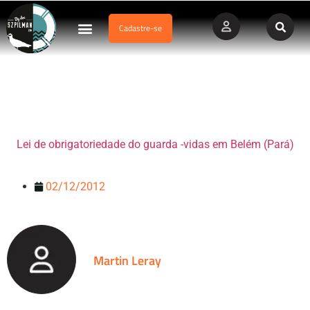
Cadastre-se
Dados Afogamento
Vídeos Profissionais
Currículo Vitae
Lei de obrigatoriedade do guarda-vidas em Belém (Pará)
Lei de obrigatoriedade do guarda -vidas em Belém (Pará)
02/12/2012
Martin Leray