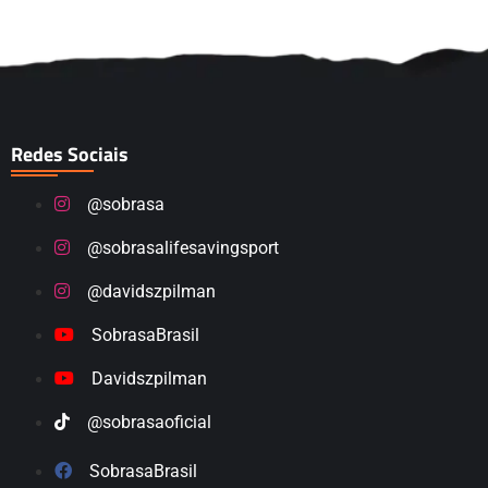
Redes Sociais
@sobrasa
@sobrasalifesavingsport
@davidszpilman
SobrasaBrasil
Davidszpilman
@sobrasaoficial
SobrasaBrasil