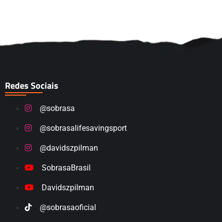
Redes Sociais
@sobrasa
@sobrasalifesavingsport
@davidszpilman
SobrasaBrasil
Davidszpilman
@sobrasaoficial