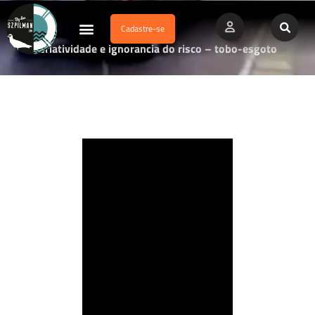
Cadastre-se
Dados Afogamento
Vídeos Profissionais
Currículo Vitae
Criatividade e ignorancia do risco – tobo-esgoto