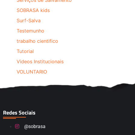
Serviços de Salvamento
SOBRASA kids
Surf-Salva
Testemunho
trabalho cientifico
Tutorial
Videos Institucionais
VOLUNTARIO
Redes Sociais
@sobrasa