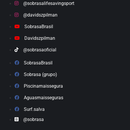
@sobrasalifesavingsport
@davidszpilman
SobrasaBrasil
Davidszpilman
@sobrasaoficial
SobrasaBrasil
Sobrasa (grupo)
Piscinamaissegura
Aguasmaisseguras
Surf.salva
@sobrasa