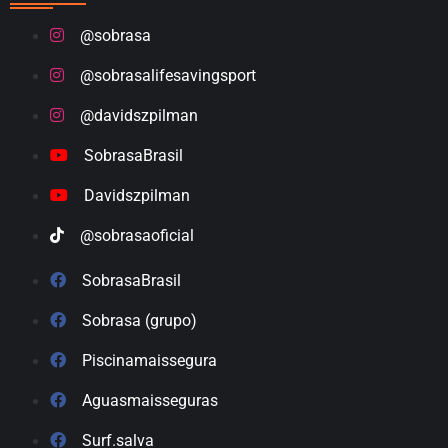
@sobrasa
@sobrasalifesavingsport
@davidszpilman
SobrasaBrasil
Davidszpilman
@sobrasaoficial
SobrasaBrasil
Sobrasa (grupo)
Piscinamaissegura
Aguasmaisseguras
Surf.salva