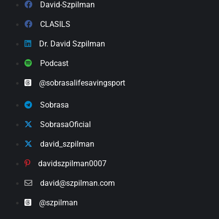
David-Szpilman
CLASILS
Dr. David Szpilman
Podcast
@sobrasalifesavingsport
Sobrasa
SobrasaOficial
david_szpilman
davidszpilman0007
david@szpilman.com
@szpilman