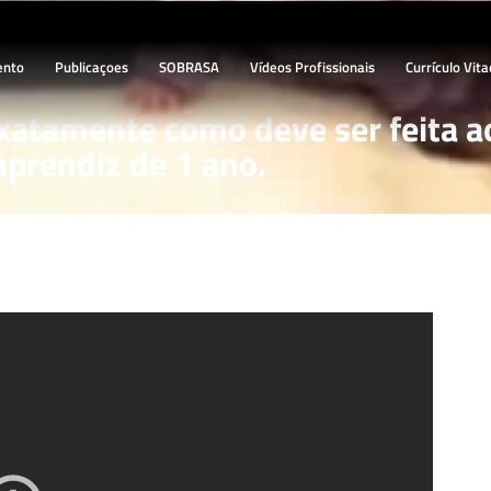
ento
Publicaçoes
SOBRASA
Vídeos Profissionais
Currículo Vita
xatamente como deve ser feita a
aprendiz de 1 ano.