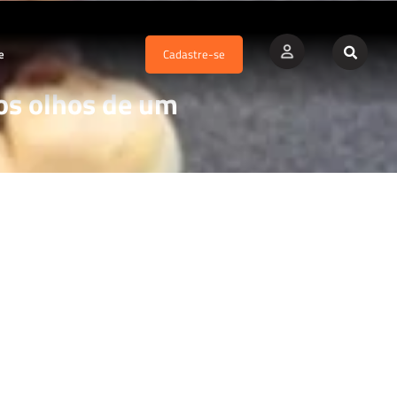
e
Cadastre-se
os olhos de um