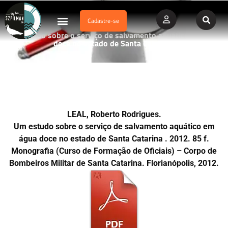
Cadastre-se
Dados Afogamento
Vídeos Profissionais
Currículo Vitae
Um estudo sobre o serviço de salvamento aquático em água
doce no estado de Santa Catarina,
LEAL, Roberto Rodrigues.
Um estudo sobre o serviço de salvamento aquático em
água doce no estado de Santa Catarina . 2012. 85 f.
Monografia (Curso de Formação de Oficiais) – Corpo de
Bombeiros Militar de Santa Catarina. Florianópolis, 2012.