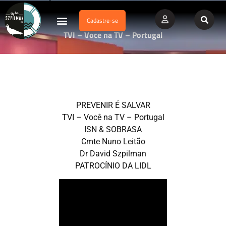
Cadastre-se
Dados Afogamento
Vídeos Profissionais
Currículo Vitae
TVI – Voce na TV – Portugal
PREVENIR É SALVAR
TVI – Você na TV – Portugal
ISN & SOBRASA
Cmte Nuno Leitão
Dr David Szpilman
PATROCÍNIO DA LIDL