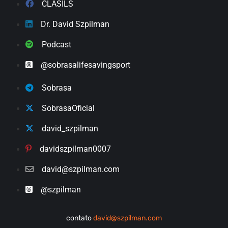
CLASILS
Dr. David Szpilman
Podcast
@sobrasalifesavingsport
Sobrasa
SobrasaOficial
david_szpilman
davidszpilman0007
david@szpilman.com
@szpilman
contato
david@szpilman.com