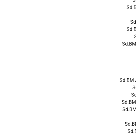
S
Sd.
Sd
Sd.
Sd.BM
Sd.BM 
S
S
Sd.BM
Sd.BM
Sd.B
Sd.