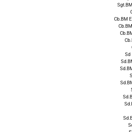
Sgt.B
Cb.BM E
Cb.BM
Cb.B
Cb
Sd
Sd.B
Sd.B
Sd.B
Sd.
Sd
Sd.
S