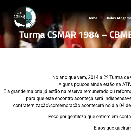
Home
Dados Afogam
Turma CSMAR 1984 – CBME
No ano que vem, 2014 a 2º Turma de
Alguns poucos ainda estão na ATIV
E a grande maioria já estão na reserva remunerado ou refo
para que este encontro aconteça será indispensáve
confraternização\comemoração acontecerá no dia 04 de 
Peço por gentileza que entrem em conta
E aos que queiram