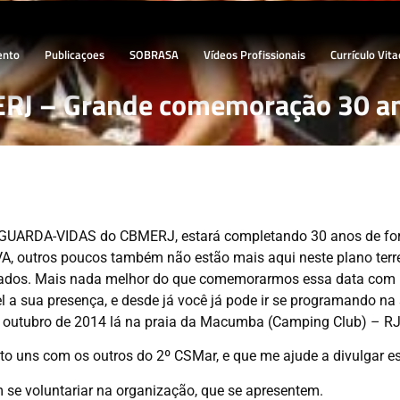
ento
Publicaçoes
SOBRASA
Vídeos Profissionais
Currículo Vita
RJ – Grande comemoração 30 a
 GUARDA-VIDAS do CBMERJ, estará completando 30 anos de fo
A, outros poucos também não estão mais aqui neste plano terre
rmados. Mais nada melhor do que comemorarmos essa data com 
l a sua presença, e desde já você já pode ir se programando na
outubro de 2014 lá na praia da Macumba (Camping Club) – RJ,
to uns com os outros do 2º CSMar, e que me ajude a divulgar es
 se voluntariar na organização, que se apresentem.