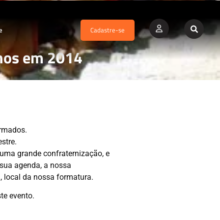
e
Cadastre-se
nos em 2014
rmados.
stre.
uma grande confraternização, e
 sua agenda, a nossa
 local da nossa formatura.
te evento.