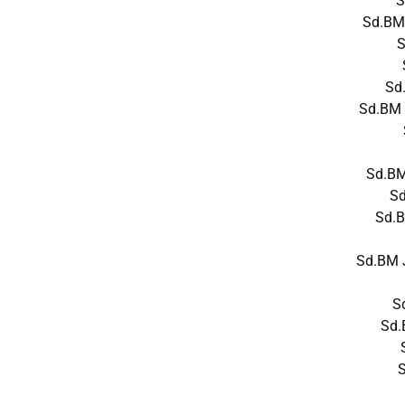
S
Sd.BM
S
Sd
Sd.BM
Sd.B
S
Sd.
Sd.BM 
S
Sd.