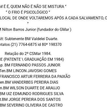
M É É, QUEM NÃO É NÃO SE MISTURA ”
” O FRIO É PSICOLÓGICO ”
O LOCAL DE ONDE VOLTAREMOS APÓS A CADA SALVAMENTO, C
”
 Nilton Barros Junior (fundador do GMar )
tt: Subtenente BM Valdelei Duarte.
tatos (21) 7764-6875 id 80* 198370
Relação do 2º CSMar 1984.
E (PATENTE \ GRADUAÇÃO EM 1984)
ap. BM FERNANDO PASSOS JUNIOR
Ten.BM LINCON JAVOSKI GOMES
 FRANCISCO ARTUR FERREIRA DA PAIXÃO
en.BM VANDERBEG PEREIRA DIAS
en.BM WILSON DUARTE DE ARAUJO
.BM UIZ EDMUNDO RODRIGUES SILVA
t.BM JORGE PEREIRA DOS SANTOS
.BM SEVERINO OLIVEIRA DE CASTRO