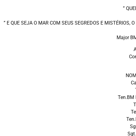
” QUE
” E QUE SEJA O MAR COM SEUS SEGREDOS E MISTÉRIOS, 
Major BM
A
Con
NOM
C
Ten.BM
T
T
Ten
Sg
Sgt