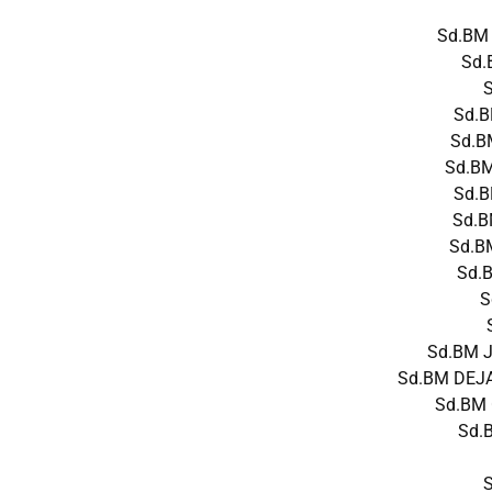
Sd.BM
Sd.
S
Sd.
Sd.B
Sd.B
Sd.B
Sd.B
Sd.B
Sd.
S
Sd.BM 
Sd.BM DEJA
Sd.BM
Sd.