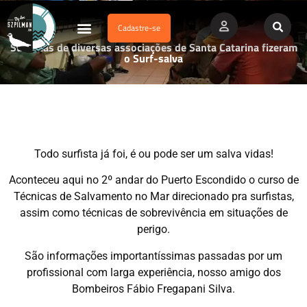
Cadastre-se
Dados Afogamento
Vídeos Profissionais
Currículo Vitae
Surfistas de diversas associações de Santa Catarina fizeram
o Surf-salva
Todo surfista já foi, é ou pode ser um salva vidas!
Aconteceu aqui no 2º andar do Puerto Escondido o curso de
Técnicas de Salvamento no Mar direcionado pra surfistas,
assim como técnicas de sobrevivência em situações de
perigo.
São informações importantíssimas passadas por um
profissional com larga experiência, nosso amigo dos
Bombeiros Fábio Fregapani Silva.